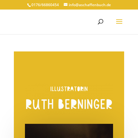
0176/66860454
info@aschaffenbuch.de