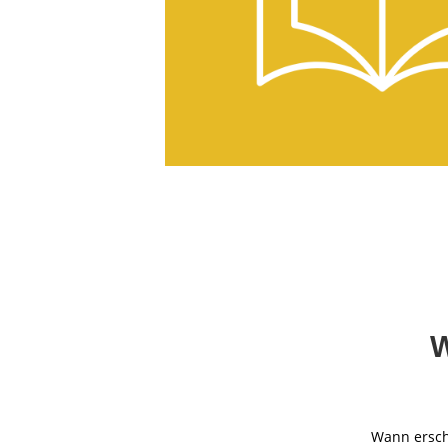
W
Wann ersch