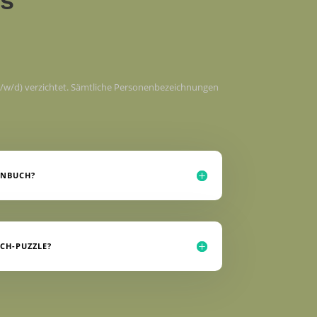
ns
m/w/d) verzichtet. Sämtliche Personenbezeichnungen
ENBUCH?
CH-PUZZLE?