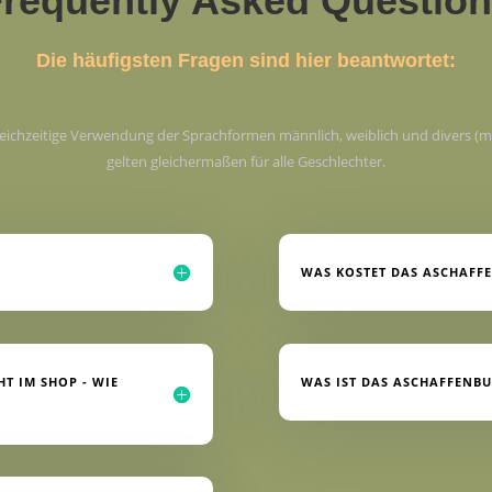
requently Asked Questio
Die häufigsten Fragen sind hier beantwortet:
gleichzeitige Verwendung der Sprachformen männlich, weiblich und divers (
gelten gleichermaßen für alle Geschlechter.
WAS KOSTET DAS ASCHAFF
T IM SHOP - WIE
WAS IST DAS ASCHAFFENBU