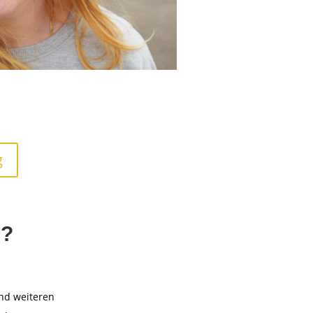
g
n?
nd weiteren