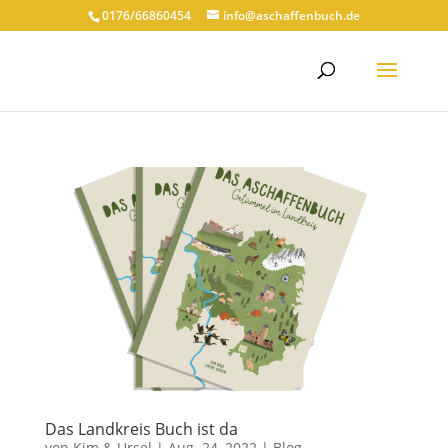
0176/66860454
info@aschaffenbuch.de
Das Landkreis Buch ist da
von
Kim & Ursel
|
Aug. 24, 2022
|
Blog