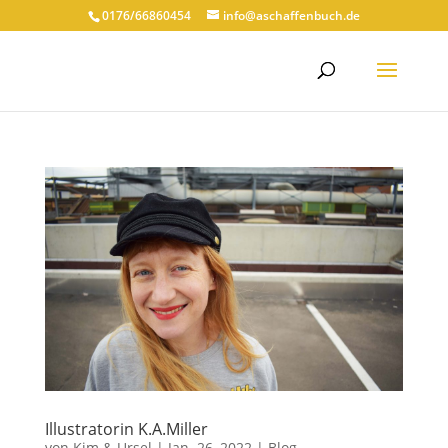
0176/66860454
info@aschaffenbuch.de
Illustratorin K.A.Miller
von
Kim & Ursel
|
Jan. 26, 2022
|
Blog