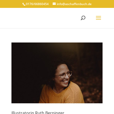
0176/66860454
info@aschaffenbuch.de
Illustratorin Ruth Berninger